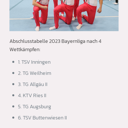
Abschlusstabelle 2023 Bayernliga nach 4
Wettkämpfen:
1. TSV Inningen
2. TG Weilheim
3. TG Allgäu II
4. KTV Ries II
5. TG Augsburg
6. TSV Buttenwiesen II