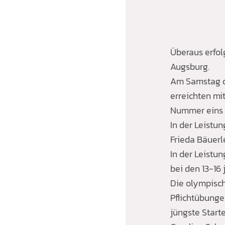
Überaus erfo
Augsburg.
Am Samstag de
erreichten mi
Nummer eins 
In der Leistu
Frieda Bäuerl
In der Leistu
bei den 13-16
Die olympisch
Pflichtübunge
jüngste Start